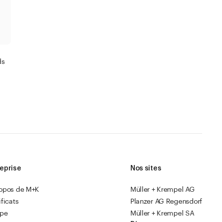
ds
eprise
Nos sites
ropos de M+K
Müller + Krempel AG
ificats
Planzer AG Regensdorf
ipe
Müller + Krempel SA