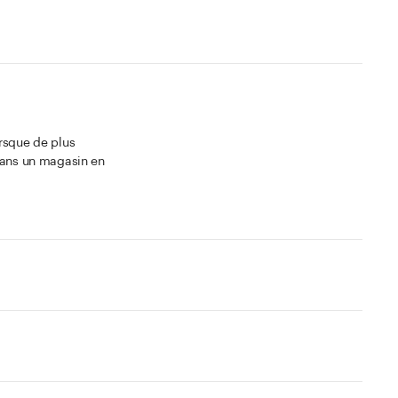
orsque de plus
 dans un magasin en
ment aux produits
ayante. Le verre
porel.
 en palette
, l’article