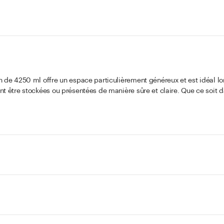
n de 4250 ml offre un espace particulièrement généreux et est idéal l
nt être stockées ou présentées de manière sûre et claire. Que ce soit
ne cuisine professionnelle ou un espace de vente, il convient parfaite
isserie, confiseries ou préparations maison.
, les produits peuvent être facilement triés et présentés de façon attr
tilisable et associe une utilisation pratique à un design simple et intem
ites quantités ainsi qu’en commandes par palette.
Pour les commandes
e
– celui-ci doit être commandé séparément.