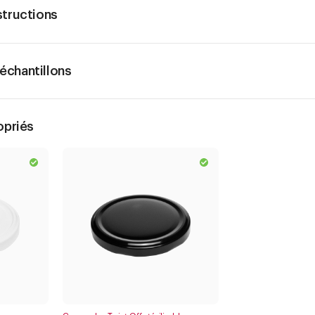
structions
chantillons
opriés