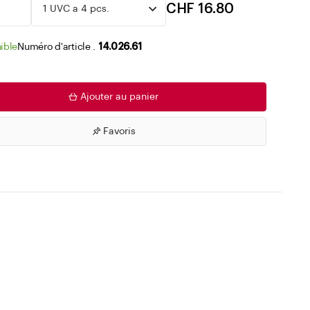
Accéder aux listes de souhaits
CHF 16.80
ible
Numéro d'article .
14.026.61
Ajouter au panier
Favoris