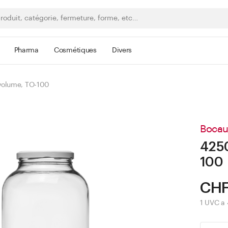
Pharma
Cosmétiques
Divers
volume, TO-100
Bocau
4250
100
CHF
1 UVC a 