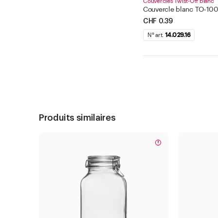
Couvercles Twist-Off blanc
Couvercle blanc TO-100,
CHF 0.39
N° art.
14.029.16
Produits similaires