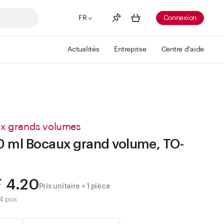
FR
Connexion
Actualités
Entreprise
Centre d'aide
Liste de souhaits
Voir plus
Info
Vous n'avez pas créé de wishlist
x grands volumes
 ml Bocaux grand volume, TO-
 4.20
Prix unitaire = 1 pièce
4 pcs.