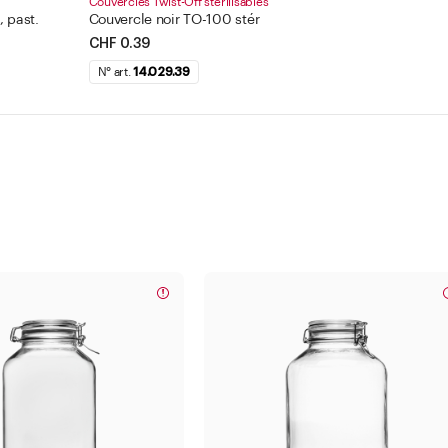
Couvercles Twist-Off stérilisables
 past.
Couvercle noir TO-100 stér
CHF 0.39
N° art.
14.029.39