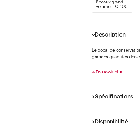
Bocaux grand
volume, TO-100
Description
Le bocal de conservatio
grandes quantités doive
vrac, une boulangerie, u
secs, ingrédients de pât
En savoir plus
Grâce à son grand volume
robuste est durable, réu
Spécifications
Il est disponible en pet
est livré
sans couvercl
Disponibilité