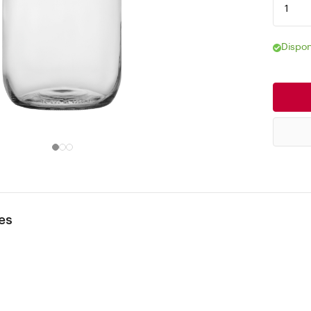
Dispon
es