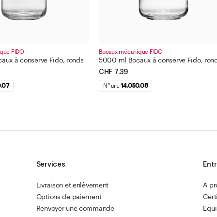
que FIDO
Bocaux mécanique FIDO
aux à conserve Fido, ronds
5000 ml Bocaux à conserve Fido, ron
CHF 7.39
0.07
N° art.
14.050.08
Services
Entr
Livraison et enlèvement
À p
Options de paiement
Cert
Renvoyer une commande
Équ