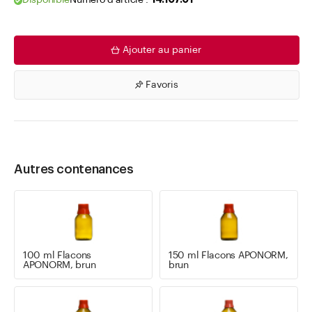
Disponible
Numéro d'article .
14.107.01
Ajouter au panier
Favoris
Autres contenances
100 ml Flacons
150 ml Flacons APONORM,
APONORM, brun
brun