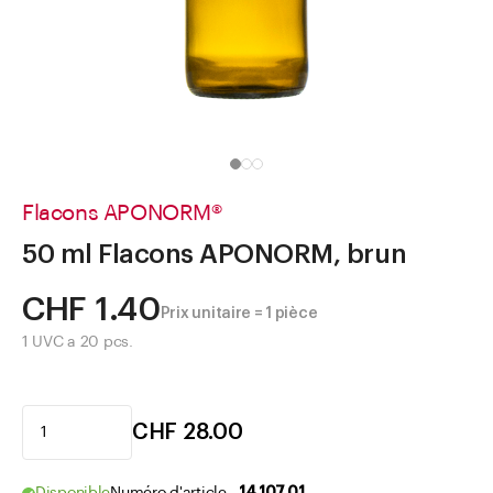
Aller à
Actualités
Shop le Look
Centre d'aide
Entreprise
Flacons APONORM®
50 ml Flacons APONORM, brun
CHF 1.40
Prix unitaire = 1 pièce
1 UVC a 20 pcs.
CHF 28.00