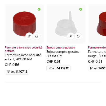
Fermeture à vis avec sécurité
Enjeu compte-gouttes
Fermeture de
enfants
Enjeu compte-gouttes,
Fermeture 
Fermeture avec sécurité
APONORM
rouge, AP
enfant, APONORM
CHF 0.51
CHF 0.21
CHF 0.56
N° art.
14.107.12
N° art.
14.107
N° art.
14.107.13