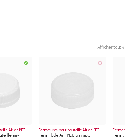
Afficher tout
ille Air en PET
Fermetures pour bouteille Air en PET
Fermetures pou
teille air-
Ferm. btle Air, PET, transp.,
Ferm. btle Air