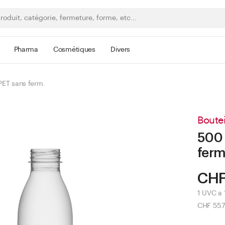
Pharma
Cosmétiques
Divers
PET sans ferm.
Boutei
500 
ferm
CHF
1 UVC a 
CHF 55.7