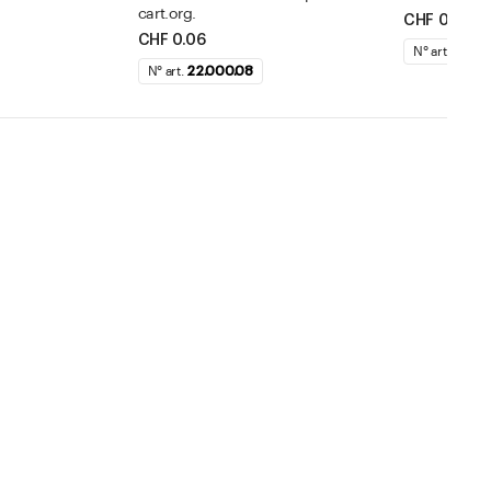
cart.org.
CHF 0.06
CHF 0.06
N° art.
22.00
N° art.
22.000.08