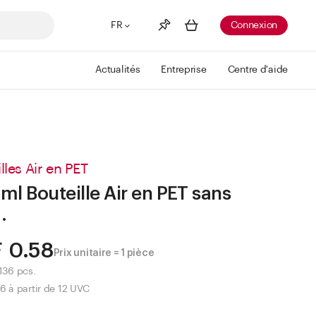
FR
Connexion
Actualités
Entreprise
Centre d'aide
Liste de souhaits
Voir plus
Info
Vous n'avez pas créé de wishlist
lles Air en PET
ml Bouteille Air en PET sans
.
 0.58
Prix unitaire = 1 pièce
136 pcs.
6 à partir de 12 UVC