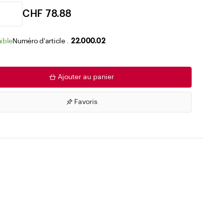
Accéder aux listes de souhaits
CHF 78.88
ible
Numéro d'article .
22.000.02
Ajouter au panier
Favoris