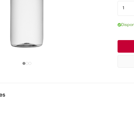
Dispon
es