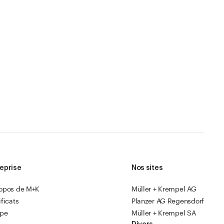
eprise
Nos sites
ropos de M+K
Müller + Krempel AG
ificats
Planzer AG Regensdorf
ipe
Müller + Krempel SA