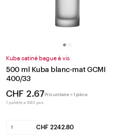
Aller à
Actualités
Shop le Look
Centre d'aide
Entreprise
Kuba satiné bague à vis
500 ml Kuba blanc-mat GCMI
400/33
CHF 2.67
Prix unitaire = 1 pièce
1 palette a 840 pcs.
CHF 2242.80