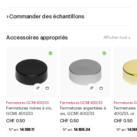
Commander des échantillons
Accessoires appropriés
Afficher tout
Fermetures GCMI 400/33
Fermetures GCMI 400/33
Fermetures G
Fermetures noires à vis,
Fermetures argentées à
Fermetures 
GCMI 400/33
vis, GCMI 400/33
400/33, or
CHF 0.50
CHF 0.50
CHF 0.50
N° art.
14.168.11
N° art.
14.168.34
N° art.
14.16