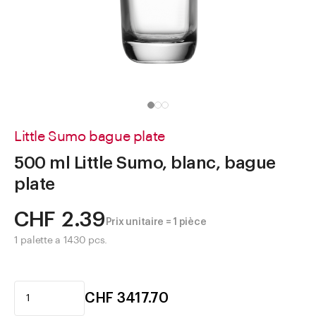
Aller à
Actualités
Shop le Look
Centre d'aide
Entreprise
Little Sumo bague plate
500 ml Little Sumo, blanc, bague
plate
CHF 2.39
Prix unitaire = 1 pièce
1 palette a 1430 pcs.
CHF 3417.70