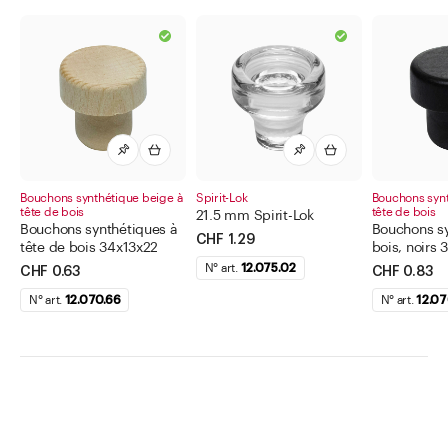
Bouchons synthétique beige à
Spirit-Lok
Bouchons synt
tête de bois
tête de bois
21.5 mm Spirit-Lok
Bouchons synthétiques à
Bouchons sy
CHF 1.29
tête de bois 34x13x22
bois, noirs 
N° art.
12.075.02
CHF 0.63
CHF 0.83
N° art.
12.070.66
N° art.
12.07