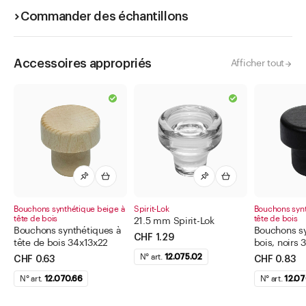
Commander des échantillons
Accessoires appropriés
Afficher tout
Bouchons synthétique beige à
Spirit-Lok
Bouchons synt
tête de bois
tête de bois
21.5 mm Spirit-Lok
Bouchons synthétiques à
Bouchons sy
CHF 1.29
tête de bois 34x13x22
bois, noirs 
N° art.
12.075.02
CHF 0.63
CHF 0.83
N° art.
12.070.66
N° art.
12.07