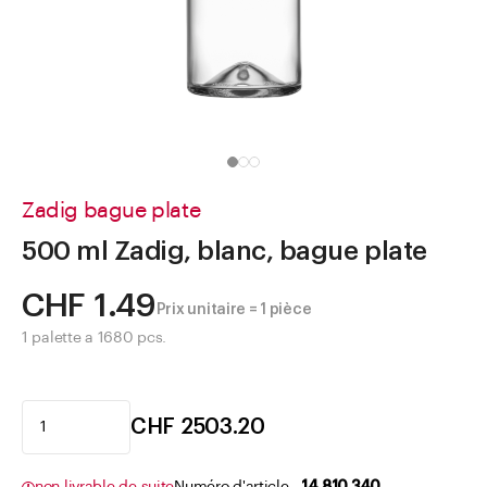
Aller à
Actualités
Shop le Look
Centre d'aide
Entreprise
Zadig bague plate
500 ml Zadig, blanc, bague plate
CHF 1.49
Prix unitaire = 1 pièce
1 palette a 1680 pcs.
CHF 2503.20