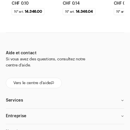
CHF 0.10
CHF 0.14
CHF 0.1
N° art.
14.346.00
N° art.
14.346.04
N° art.
1
Aide et contact
Si vous avez des questions, consultez notre
centre d’aide.
Vers le centre d’aide
Services
Entreprise