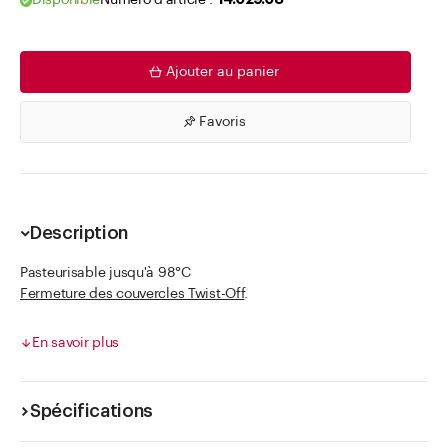
Disponible
Numéro d'article .
14.029.08
Ajouter au panier
Favoris
Description
Pasteurisable jusqu'à 98°C
Fermeture des couvercles Twist-Off
.
Couvercles Twist-Off spéciaux
En savoir plus
Pour les produits acides, huileux ou gras comme les sauces
pesto, les tomates ou les olives conservées dans l'huile, nous
recommandons l'utilisation des fermetures Blueseal sans
Spécifications
plastifiant (sans PVC).
Il est toujours nécessaire de procéder à ses propres tests de