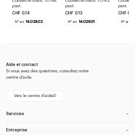
Couvercle blanc TO-48,
Couvercle blanc TO-43,
Couvercl
past.
past.
past.
CHF 0.14
CHF 0.13
CHF 0.1
N° art.
14.029.02
N° art.
14.029.01
N° art.
1
Aide et contact
Si vous avez des questions, consultez notre
centre d’aide.
Vers le centre d’aide
Services
Entreprise