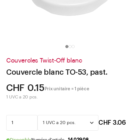
Aller à
Actualités
Shop le Look
Centre d'aide
Entreprise
Couvercles Twist-Off blanc
Couvercle blanc TO-53, past.
CHF 0.15
Prix unitaire = 1 pièce
1 UVC a 20 pcs.
CHF 3.06