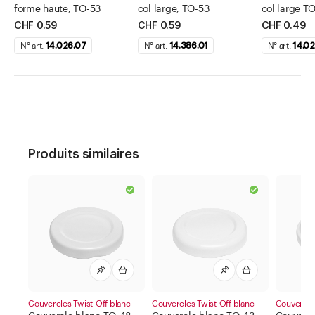
forme haute, TO-53
col large, TO-53
col large T
CHF 0.59
CHF 0.59
CHF 0.49
N° art.
14.026.07
N° art.
14.386.01
N° art.
14.02
Produits similaires
Couvercles Twist-Off blanc
Couvercles Twist-Off blanc
Couvercles