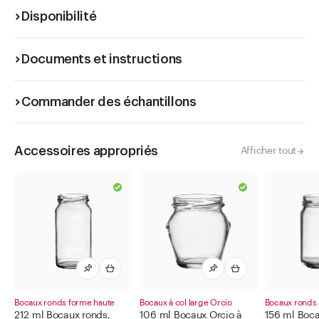
stabilité.
Disponibilité
Documents et instructions
Commander des échantillons
Accessoires appropriés
Afficher tout
Bocaux ronds forme haute
Bocaux à col large Orcio
Bocaux ronds 
212 ml Bocaux ronds,
106 ml Bocaux Orcio à
156 ml Boca