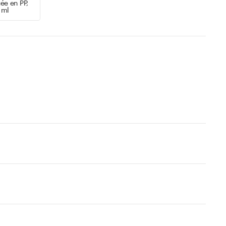
ée en PP,
 ml