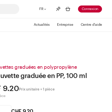
FR
Connexion
Actualités
Entreprise
Centre d'aide
Liste de souhaits
Voir plus
Info
Vous n'avez pas créé de wishlist
vettes graduées en polypropylène
uvette graduée en PP, 100 ml
 9.20
Prix unitaire = 1 pièce
ièce
CHF 9.20