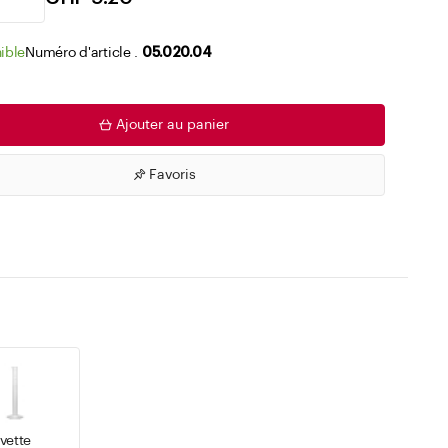
Accéder aux listes de souhaits
ible
Numéro d'article .
05.020.04
Ajouter au panier
Favoris
vette