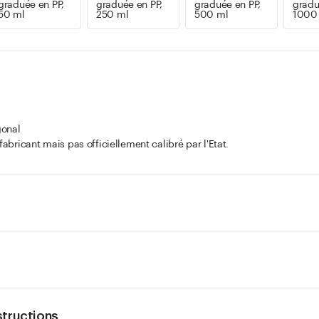
graduée en PP,
graduée en PP,
graduée en PP,
gradu
50 ml
250 ml
500 ml
1000
gonal
fabricant mais pas officiellement calibré par l'Etat.
structions