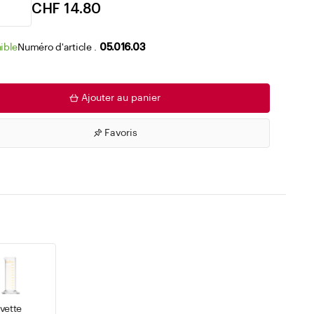
Accéder aux listes de souhaits
CHF 14.80
ible
Numéro d'article .
05.016.03
Ajouter au panier
Favoris
vette