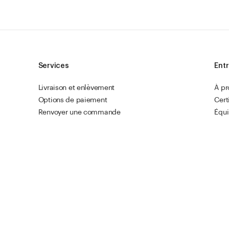
Services
Entr
Livraison et enlèvement
À p
Options de paiement
Cert
Renvoyer une commande
Équ
Réclamation
Lien
Suivi de commande
Res
Clients professionnels
Vetr
Commande rapide
Mentions légales
C