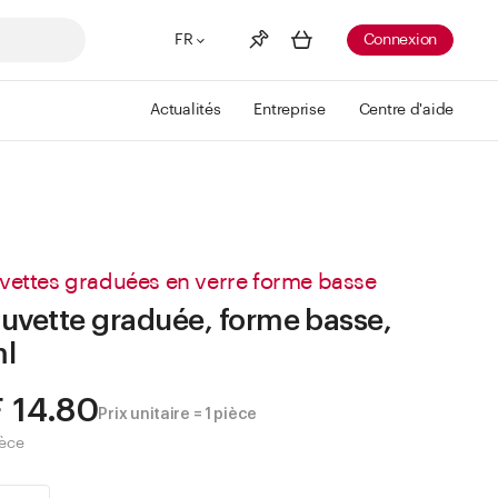
FR
Connexion
Actualités
Entreprise
Centre d'aide
Liste de souhaits
Voir plus
Info
Vous n'avez pas créé de wishlist
vettes graduées en verre forme basse
uvette graduée, forme basse,
ml
 14.80
Prix unitaire = 1 pièce
ièce