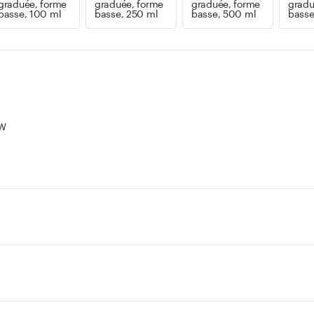
graduée, forme
graduée, forme
graduée, forme
gradu
basse, 100 ml
basse, 250 ml
basse, 500 ml
basse
BW
fabricant mais pas officiellement calibré par l'Etat.