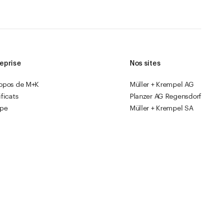
eprise
Nos sites
ropos de M+K
Müller + Krempel AG
ificats
Planzer AG Regensdorf
ipe
Müller + Krempel SA
Divers
s
sources
Nos magasins
opack
Instructions en vidéo
Catalogue 2026
GV
Protection des données
Cookies
Site web par
ESE Agency
FR