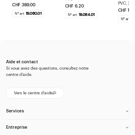
PVC, 2g
CHF 389.00
CHF 6.20
CHF 17.
N° art.
19.080.01
N° art.
19.084.01
N° art.
1
Aide et contact
Si vous avez des questions, consultez notre
centre d’aide.
Vers le centre d’aide
Services
Entreprise