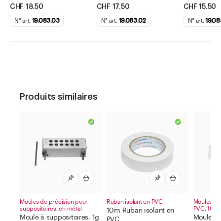
CHF 18.50
CHF 17.50
CHF 15.50
N° art.
19.083.03
N° art.
19.083.02
N° art.
19.08
Produits similaires
Moules de précision pour
Ruban isolant en PVC
Moules à s
suppositoires, en métal
PVC, 10/b
10m Ruban isolant en
Moule à suppositoires, 1g
Moules à
PVC