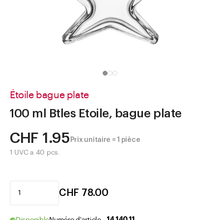
Aller à
Actualités
Shop le Look
Centre d'aide
Entreprise
Étoile bague plate
100 ml Btles Etoile, bague plate
CHF 1.95
Prix unitaire = 1 pièce
1 UVC a 40 pcs.
CHF 78.00