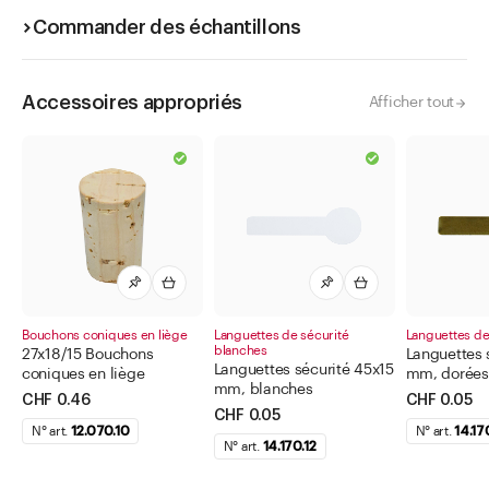
Commander des échantillons
Accessoires appropriés
Afficher tout
Bouchons coniques en liège
Languettes de sécurité
Languettes de
blanches
27x18/15 Bouchons
Languettes 
Languettes sécurité 45x15
coniques en liège
mm, dorées
mm, blanches
CHF 0.46
CHF 0.05
CHF 0.05
N° art.
12.070.10
N° art.
14.170
N° art.
14.170.12