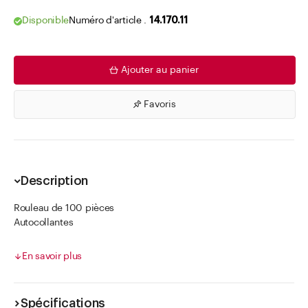
Disponible
Numéro d'article .
14.170.11
Ajouter au panier
Favoris
Description
Rouleau de 100 pièces
Autocollantes
Impression personnalisée sur demande par mail dès 10'000
pièces :
En savoir plus
Les données d'impression doivent nous être fournies:
- Logo/texte (haute résolution, vectorisé ou PDF)
- Couleur (nombre + nom)
Spécifications