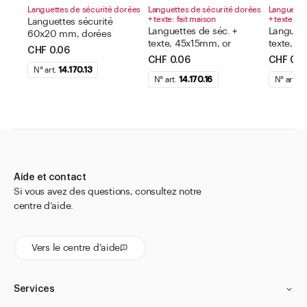
Languettes de sécurité dorées
Languettes de sécurité dorées
Languette
+ texte: fait maison
+ texte: fa
Languettes sécurité
Languettes de séc. +
Languett
60x20 mm, dorées
texte, 45x15mm, or
texte, 6
CHF 0.06
CHF 0.06
CHF 0.0
N° art.
14.170.13
N° art.
14.170.16
N° art.
14
Aide et contact
Si vous avez des questions, consultez notre
centre d’aide.
Vers le centre d’aide
Services