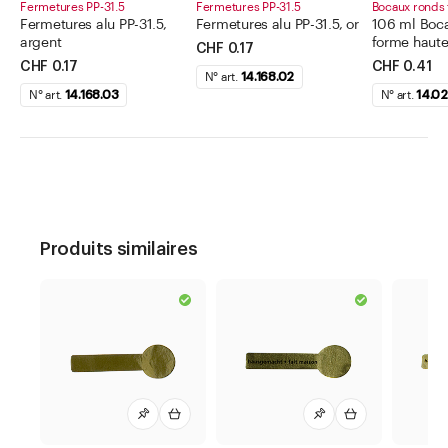
Fermetures PP-31.5
Fermetures PP-31.5
Bocaux ronds
Fermetures alu PP-31.5,
Fermetures alu PP-31.5, or
106 ml Boca
argent
forme haute
CHF 0.17
CHF 0.17
CHF 0.41
N° art.
14.168.02
N° art.
14.168.03
N° art.
14.0
Produits similaires