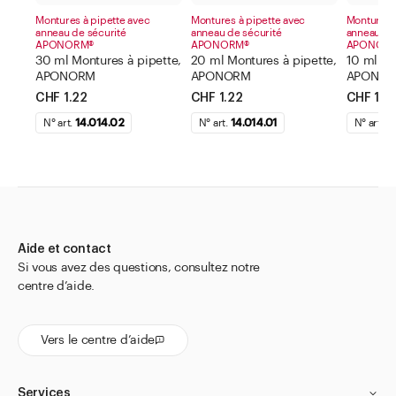
Montures à pipette avec
Montures à pipette avec
Montures à
anneau de sécurité
anneau de sécurité
anneau de
APONORM®
APONORM®
APONOR
30 ml Montures à pipette,
20 ml Montures à pipette,
10 ml Mo
APONORM
APONORM
APONO
CHF 1.22
CHF 1.22
CHF 1.2
N° art.
14.014.02
N° art.
14.014.01
N° art.
1
Aide et contact
Si vous avez des questions, consultez notre
centre d’aide.
Vers le centre d’aide
Services