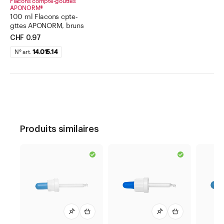
Flacons compte-gouttes
APONORM®
100 ml Flacons cpte-
gttes APONORM, bruns
CHF 0.97
N° art.
14.015.14
Produits similaires