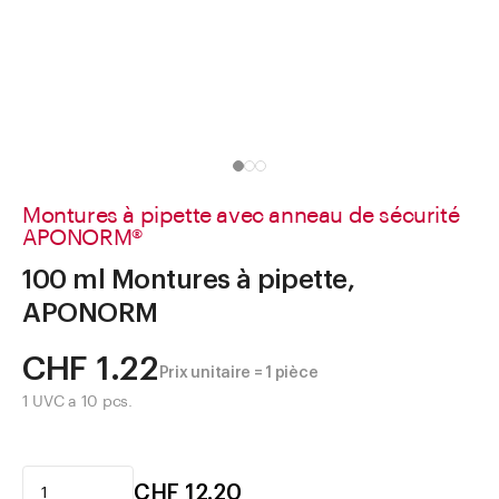
Aller à
Actualités
Shop le Look
Centre d'aide
Entreprise
Montures à pipette avec anneau de sécurité
APONORM®
100 ml Montures à pipette,
APONORM
CHF 1.22
Prix unitaire = 1 pièce
1 UVC a 10 pcs.
CHF 12.20