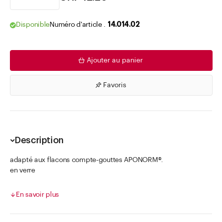
Disponible
Numéro d'article .
14.014.02
Ajouter au panier
Favoris
Description
adapté aux flacons compte-gouttes APONORM®.
en verre
bouchon à vis en PE blanc, avec fermeture inviolable et
capuchon en caoutchouc TPE bleu
En savoir plus