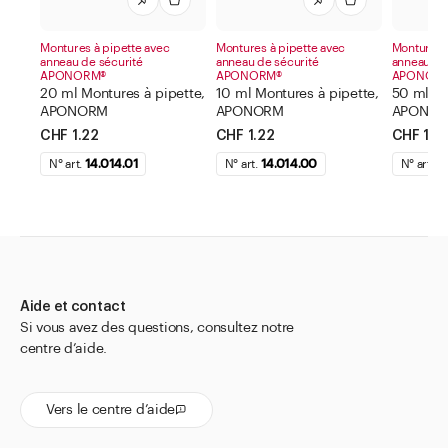
Montures à pipette avec
Montures à pipette avec
Montures à
anneau de sécurité
anneau de sécurité
anneau de
APONORM®
APONORM®
APONOR
20 ml Montures à pipette,
10 ml Montures à pipette,
50 ml Mo
APONORM
APONORM
APONO
CHF 1.22
CHF 1.22
CHF 1.2
N° art.
14.014.01
N° art.
14.014.00
N° art.
1
Aide et contact
Si vous avez des questions, consultez notre
centre d’aide.
Vers le centre d’aide