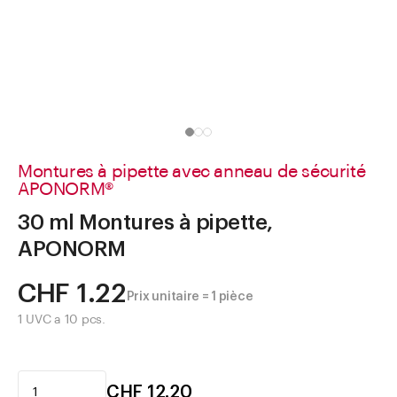
Aller à
Actualités
Shop le Look
Centre d'aide
Entreprise
Montures à pipette avec anneau de sécurité
APONORM®
30 ml Montures à pipette,
APONORM
CHF 1.22
Prix unitaire = 1 pièce
1 UVC a 10 pcs.
CHF 12.20