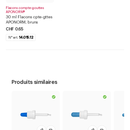
Flacons compte-gouttes
APONORM®
30 ml Flacons cpte-gttes
APONORM, bruns
CHF 0.65
N° art.
14.015.12
Produits similaires