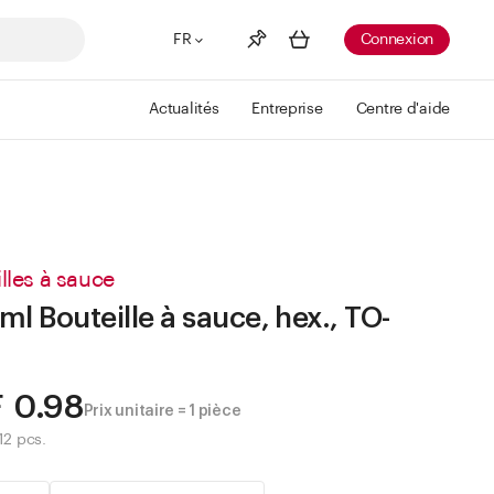
FR
Connexion
Actualités
Entreprise
Centre d'aide
Liste de souhaits
Voir plus
Info
Vous n'avez pas créé de wishlist
lles à sauce
ml Bouteille à sauce, hex., TO-
 0.98
Prix unitaire = 1 pièce
12 pcs.