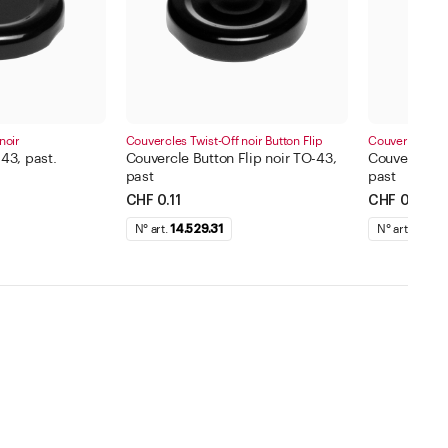
noir
Couvercles Twist-Off noir Button Flip
Couvercles Twi
43, past.
Couvercle Button Flip noir TO-43,
Couvercle Bu
past
past
CHF 0.11
CHF 0.11
N° art.
14.529.31
N° art.
14.529