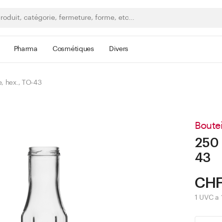
Pharma
Cosmétiques
Divers
e, hex., TO-43
Boutei
250 
43
CHF
1 UVC a 