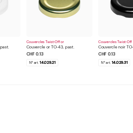
Couvercles Twist-Off or
Couvercles Twist-Off 
past.
Couvercle or TO-43, past.
Couvercle noir TO-
CHF 0.13
CHF 0.13
N° art.
14.029.21
N° art.
14.029.31