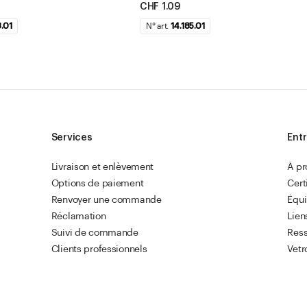
CHF 1.09
.01
N° art.
14.185.01
Services
Entr
Livraison et enlèvement
À p
Options de paiement
Cert
Renvoyer une commande
Équ
Réclamation
Lien
Suivi de commande
Res
Clients professionnels
Vetr
Commande rapide