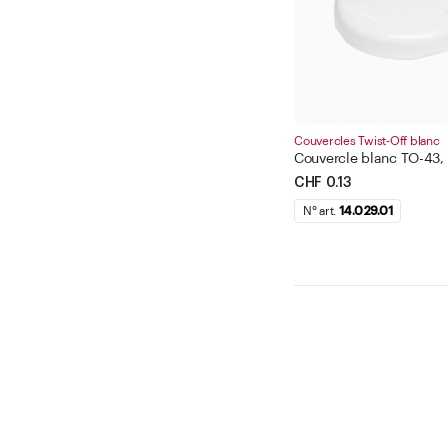
Couvercles Twist-Off blanc
Couvercle blanc TO-43, 
CHF 0.13
N° art.
14.029.01