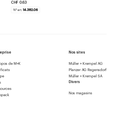
CHF 0.63
N° art.
14.382.06
eprise
Nos sites
ropos de M+K
Müller + Krempel AG
ificats
Planzer AG Regensdorf
ipe
Müller + Krempel SA
Divers
s
sources
Nos magasins
opack
Instructions en vidéo
Catalogue 2026