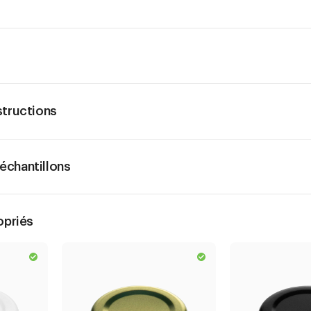
structions
chantillons
opriés