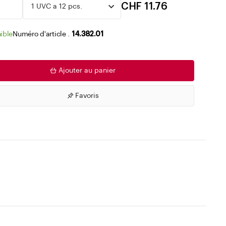
Accéder aux listes de souhaits
CHF 11.76
ible
Numéro d'article .
14.382.01
Ajouter au panier
Favoris