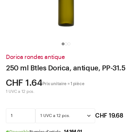
Aller à
Actualités
Shop le Look
Centre d'aide
Entreprise
Dorica rondes antique
250 ml Btles Dorica, antique, PP-31.5
CHF 1.64
Prix unitaire = 1 pièce
1 UVC a 12 pcs.
CHF 19.68