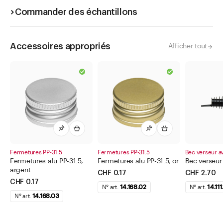
Commander des échantillons
Accessoires appropriés
Afficher tout
Fermetures PP-31.5
Fermetures PP-31.5
Bec verseur a
Fermetures alu PP-31.5,
Fermetures alu PP-31.5, or
Bec verseur
argent
CHF 0.17
CHF 2.70
CHF 0.17
N° art.
14.168.02
N° art.
14.111
N° art.
14.168.03