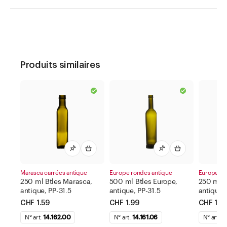
Produits similaires
Marasca carrées antique
Europe rondes antique
Europe ro
250 ml Btles Marasca,
500 ml Btles Europe,
250 ml B
antique, PP-31.5
antique, PP-31.5
antique,
CHF 1.59
CHF 1.99
CHF 1.81
N° art.
14.162.00
N° art.
14.161.06
N° art.
14