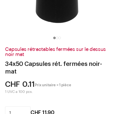
Aller à
Actualités
Shop le Look
Centre d'aide
Entreprise
Capsules rétractables fermées sur le dessus
noir mat
34x50 Capsules rét. fermées noir-
mat
CHF 0.11
Prix unitaire = 1 pièce
1 UVC a 100 pcs.
CHF 11.90