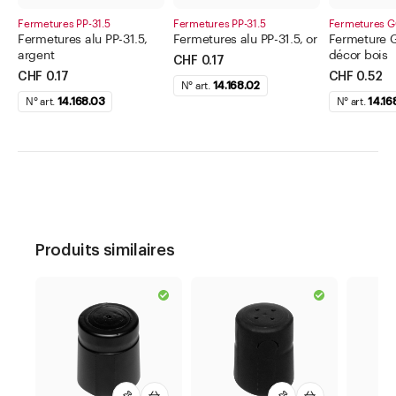
Fermetures PP-31.5
Fermetures PP-31.5
Fermetures G
Fermetures alu PP-31.5,
Fermetures alu PP-31.5, or
Fermeture 
argent
décor bois
CHF 0.17
CHF 0.17
CHF 0.52
N° art.
14.168.02
N° art.
14.168.03
N° art.
14.16
Produits similaires