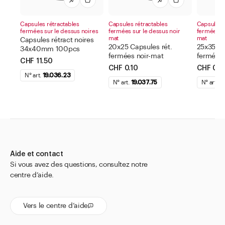
Capsules rétractables
Capsules rétractables
Capsules r
fermées sur le dessus noires
fermées sur le dessus noir
fermées su
mat
mat
Capsules rétract noires
20x25 Capsules rét.
25x35 Ca
34x40mm 100pcs
fermées noir-mat
fermées 
CHF 11.50
CHF 0.10
CHF 0.1
N° art.
19.036.23
N° art.
19.037.75
N° art.
19
Aide et contact
Si vous avez des questions, consultez notre
centre d’aide.
Vers le centre d’aide