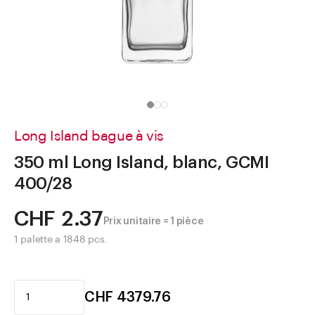
Aller à
Actualités
Shop le Look
Centre d'aide
Entreprise
Long Island bague à vis
350 ml Long Island, blanc, GCMI
400/28
CHF 2.37
Prix unitaire = 1 pièce
1 palette a 1848 pcs.
CHF 4379.76