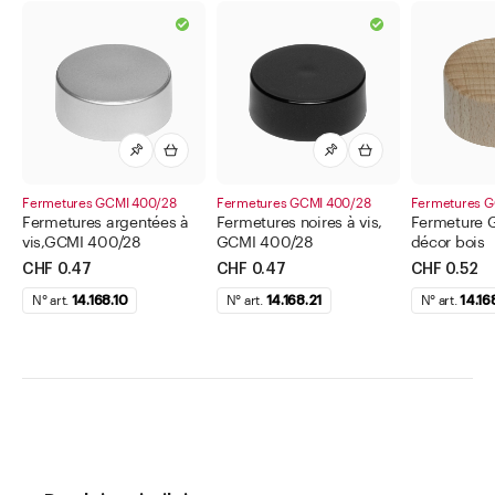
Fermetures GCMI 400/28
Fermetures GCMI 400/28
Fermetures G
Fermetures argentées à
Fermetures noires à vis,
Fermeture 
vis,GCMI 400/28
GCMI 400/28
décor bois
CHF 0.47
CHF 0.47
CHF 0.52
N° art.
14.168.10
N° art.
14.168.21
N° art.
14.16