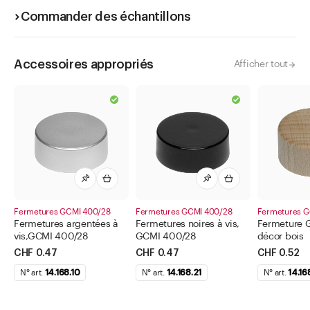
Commander des échantillons
Accessoires appropriés
Afficher tout
Fermetures GCMI 400/28
Fermetures GCMI 400/28
Fermetures G
Fermetures argentées à
Fermetures noires à vis,
Fermeture 
vis,GCMI 400/28
GCMI 400/28
décor bois
CHF 0.47
CHF 0.47
CHF 0.52
N° art.
14.168.10
N° art.
14.168.21
N° art.
14.16